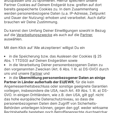
Bayer: Glyphosat wird Thema vor höchstem US-
Gericht
Untersuchungsausschuss im NRW-Landtag
beschäftigt sich mit Rheinbrückenbau
Sichere Schulwege in Leverkusen: Konzept ist fertig
Anzeige
Anzeige