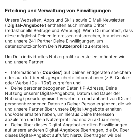
Anzeige
Veranstaltungen
Anzeige
Der Bayer Konzern organisiert zum Beispiel für seine
Mitarbeitenden eine virtuelle Live-Führung durch die
Gedenkstätte Auschwitz-Birkenau. Offen für uns alle
ist ein Theaterstück im Erholungshaus. Dort wird am 4.
und 5. Februar jeweils die Geschichte von vier
jüdischen Kindern vor und während des Zweiten
Weltkriegs erzählt. Anschließend soll es
voraussichtlich auch ein Gespräch mit Zeitzeugen
geben. In der Volkshochschule soll am Gedenktag
kommenden Montag eine Ausstellung eröffnen, dort