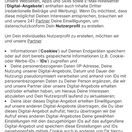
Veröffentlicht:
Dienstag, 13.06.2023 14:07
Anzeige
Die hohen Energiepreise und die gestiegene Inflation
haben letztes Jahr zu einer großen Belastung und
Unsicherheit bei vielen Menschen in der Stadt geführt,
so die Verbraucherzentrale. Bei den fast 3.600
Verbraucheranliegen, ging es in rund jedem sechsten
Fall um Fragen zu genau diesen Themen. Besonders
gefragt waren unter anderem Infos zum Energiesparen
und Investitionen in energetische Sanierungen. Die
Top-Themen waren aber auch im letzten Jahr
Alltagsverträge und Reklamationen. Hier hat sich die
Verbraucherzentrale bei rund 1640 Rechtsberatungen
in den meisten Fällen erfolgreich für die berechtigten
Ansprüche der Ratsuchenden eingesetzt.