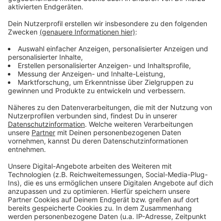
Anzeige
Weitere Meldungen aus Leverkusen
Anzeige
Theodor-Heuss-Realschule: Schüler bekommen weiter
Gratistickets
Immer mehr Menschen in Leverkusen haben mehrere
Jobs gleichzeitig
Klinikum Leverkusen hat NRWs bestes Pflegeteam
Anzeige