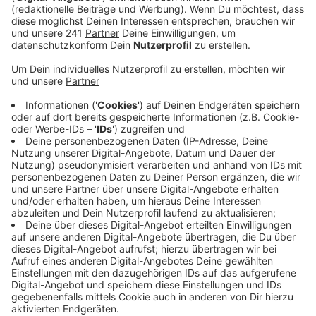
unterschlagen.
Veröffentlicht:
Mittwoch, 26.04.2023 06:44
Anzeige
Einige Streifenwagen fuhren dem jungen Mann auf.
Erst in der Maybachstraße in Quettingen endete die
Verfolgungsjagd in einer Sackgasse. Beim Versuch,
rückwärts zu entkommen, verletzte er eine
Polizeibeamtin leicht. Der Fahrer und seine drei
Mitfahrer mussten mit zur Wache nach Opladen. Wie
die Polizei berichtet, hat der 18-Jährige keinen
Führerschein.
Anzeige