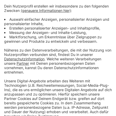
Weitere Meldungen aus Leverkusen
Anzeige
Leverkusener Tierheim: Explodierende Kosten
Zoll kontrolliert Baustellen in Leverkusen
Leverkusener Grüne fordern neues Konzept für
Medienbildungszentrum
Anzeige
Anzeige