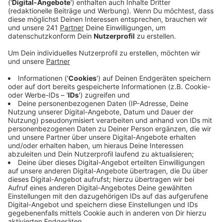
Veröffentlicht:
Freitag, 26.05.2023 06:05
Anzeige
Besonders betroffen werden dabei die A1 Richtung
Hamburg und die A3 in Richtung Frankfurt sowie der
gesamte Kölner Autobahnring sein, heißt es. Der ADAC
sagt, dass am Freitag und am Rückreisetag Montag
Stauberater auf Motorrädern unterwegs sein werden,
die bei der Routenplanung helfen, auf die
Rettungsgasse hinweisen und Spielsachen für Kinder
verteilen, damit die Wartezeit im Stau schneller
rumgeht. Im Jahr 2022 war der Freitag vor Pfingsten
bundesweit der dritt-staureichste Tag des Jahres.
Anzeige