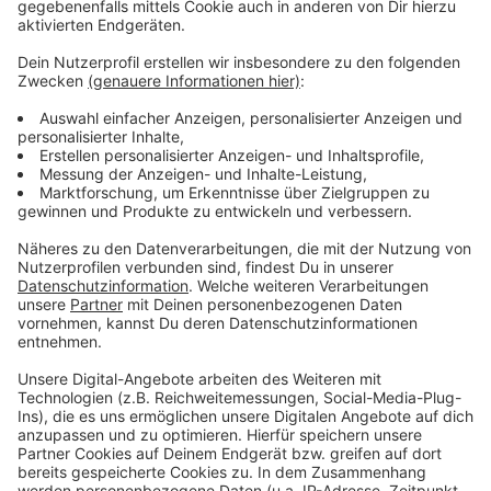
Der ging rund fünf Kilometer rund um die Ostermann-
Arena. Der Sportpark Leverkusen zieht eine positive
Bilanz. Die Leute seien mit ganz viel Spaß und
Emotionen dabei gewesen, so eine Sprecherin.
Anzeige
Weitere Meldungen aus Leverkusen
Anzeige
EVL prüft Leverkusener Gasleitungen
Wupsi startet On-Demand-Verkehr in Leverkusen
Cityfonds-Projekt "Wiesdorf Wohnzimmer"
Anzeige