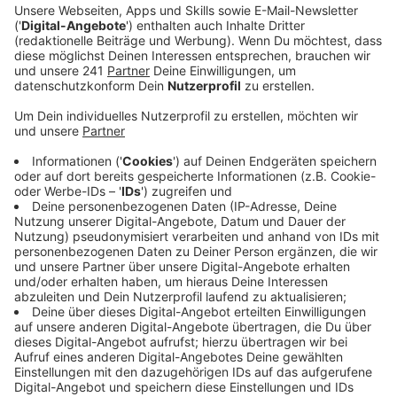
Eierpunsch, Glögg und Köttbullar gekommen.
Veröffentlicht:
Montag, 12.12.2022 12:23
Anzeige
Auch die Wiesdorfer City war am Wochenende gut
gefüllt – immer mehr Menschen würden für ihr
Weihnachtsshopping die Leverkusener Geschäfte
aufsuchen, sagt der Handelsverband Rheinland.
Allerdings würden sie dabei nicht immer zuschlagen –
auch am dritten Advenstwochenende haben die
Einzelhändler Zurückhaltung registriert. Sie hoffen,
dass sich das in den nächsten Tagen nochmal
ändert. Ebenfalls weihnachtlich aber gleichzeitig auch
sportlich ging es gestern in Küppersteg zu: Rund 280
Läufer waren mit außergewöhnlichen Outfits im
Rahmen des Ugly Christmas Sweater Runs unterwegs.