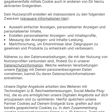
Trödelmarkt – den gibt es am Sonntag auch beim
Neustadtfest auf der Kölner Straße in Opladen.
Alle
Details zu den Veranstaltungen findet ihr in unserem
Veranstaltungskalender.
Anzeige
Weitere Meldungen aus Leverkusen
Anzeige
Verkürzte Betreuungszeiten an Leverkusener Kitas
Behinderungen für Leverkusener Bahn-Pendler in Köln
Rund 4.000 Läufer bei EVL-Halbmarathon am Start
Anzeige