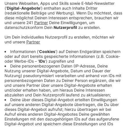
erwartet.
Veröffentlicht:
Freitag, 16.06.2023 11:43
Anzeige
Los geht´s morgen ab 11 Uhr mit dem ersten
Wiesdorfer Kunstfestival. Dafür gibt es in der
Fußgängerzone bis zum Abend unter anderem einen
Kreativmarkt, Mitmachaktionen und Straßenmusik. Das
Fest wird komplett ehrenamtlich auf die Beine
gestellt, und zwar von der Tanz- und Kulturbühne
Leverkusen, mit Unterstützung der
Wirtschaftsförderung. Am Sonntag wird´s dann
sportlich – nicht nur beim EVL-Halbmarathon, sondern
auch beim großen Sommerfest des TSV Bayer 04
Leverkusen
mit Kinderolympiade und Trödelmarkt, und
zwar auf der Kurt-
Rieß-Sportanlage.
Apropos