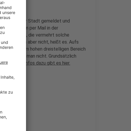
rsonen bei der Stadt gemeldet und
davon landen per Mail in der
lte Personen, die vermehrt solche
azu gebe es aber nicht, heißt es. Aufs
ls Anzeigen im hohen dreistelligen Bereich
 verzeichnet man nicht. Grundsätzlich
tadt melden.
Infos dazu gibt es hier.