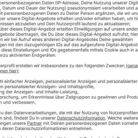
Anzeige
In diesem Jahr haben sich bislang über 300 Privatpe
Parkverstöße im Stadtgebiet gemeldet. Die meisten 
Bußgeldstelle. Auch unsere Stadt hat dabei vereinze
Anzeigen einreichen – eine statistische Auswertung d
Jahr gerechnet sind in den vergangenen Jahren jewei
bei der Stadt eingegangen. Einen Anstieg oder Abfall
kann jeder, der möchte, Verkehrsverstöße bei der S
Anzeige
Weitere Meldungen aus Leverkusen
Anzeige
Zum 1. Mai: Birkenverkauf im Neulandpark