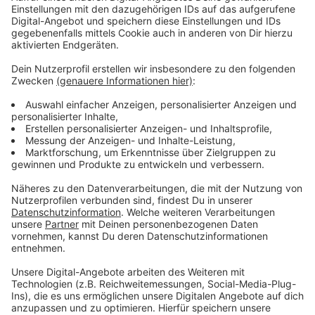
getan - heute wird das Gesprächsangebot gar nicht
mehr so gebraucht, deshalb ist es jetzt eher eine
Begegnungsstätte für Senioren.
Anders sieht es beim NaturGut Ophoven aus. Hier
steht die Sanierung nach der Flut immer noch an. Die
Arbeiten sollen laut dem NaturGut erst Ende diesen
Jahres oder Anfang 2026 beginnen.
Anzeige
Weitere Meldungen aus Leverkusen
Anzeige
Bayer 04 Leverkusen verpflichtet Malik Tillman
Feuerwehreinsatz Leverkusen City: Brand in Wiesdorf