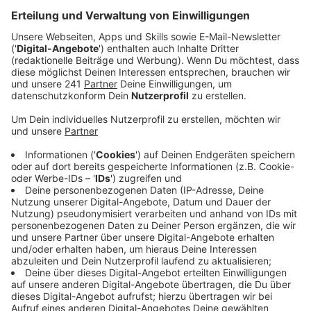
Anzeige
Viele Dinge sind schon repariert. Zum Beispiel das wohl
langwierigste Projekt: die Theodor-Heuss-Realschule.
Die Sanierung wurde dieses Jahr abgeschlossen, es
gibt eine neue Aula, eine neue Cafeteria und
Photovoltaik auf dem Dach.
Anzeige
NaturGut Ophoven: Sanierung steht noch an
Anzeige
Im Fluthilfecafé "Leuchtturm" hat sich auch etwas