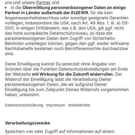
Aufgaben der Veranstaltergemeinschaft
Anzeige
Die Veranstaltergemeinschaft ist gemäß
Landesmediengesetz NRW für die inhaltliche und
programmliche Gestaltung sowie für die Personalien
der Redaktion des privaten lokalen Rundfunks
verantwortlich. Ihre Mitglieder arbeiten ehrenamtlich.
Für wirtschaftliche Aspekte ist die
Betriebsgesellschaft verantwortlich. Diese Trennung
aus programmlicher und wirtschaftlicher
Verantwortung wird durch das Landesmediengesetz
NRW vorgegeben und als „Zwei-Säulen-Modell“
bezeichnet. Das Zwei-Säulen-Modell ist in der
Bundesrepublik einzigartig
Anzeige