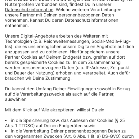
Anzeige
Die neu gewählte Katrin Rehse ist in der Radio-
Branche keine Unbekannte. Sie war 20 Jahre im
Lokalradio tätig, bei Radio Leverkusen und zuletzt bei
Radio Berg Chefredakteurin. Vor sieben Jahren
wechselte die Kommunikationsexpertin die berufliche
Berufung. Rehse ist Prokuristin und Leiterin der
Unternehmenskommunikation der Stadttochter
Stadtteilentwicklungsgesellschaft Wiesdorf/Manfort
mbH. „Ich freue mich, das starke Team um
Chefredakteur Michael Thuge auf Gremienebene
unterstützen zu können“, kommentiert Katrin Rehse
ihre Wahl zur zweiten Stellvertreterin.
Anzeige