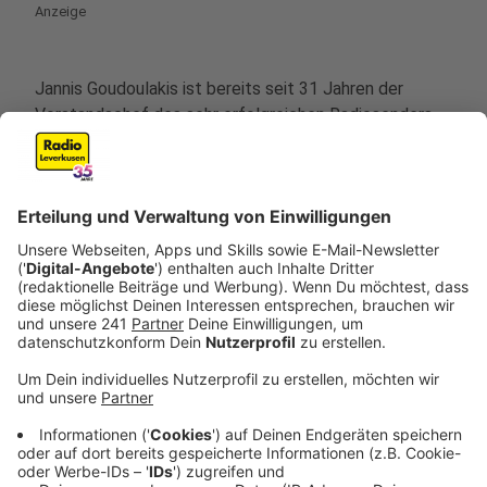
Anzeige
Jannis Goudoulakis ist bereits seit 31 Jahren der
Vorstandschef des sehr erfolgreichen Radiosenders.
Er ist Mitglied des Integrationsrates und Mitbegründer
der Internationale Liste Leverkusen und aktuell deren
Vorsitzender. „Radio Leverkusen ist mit Abstand der
beliebteste Sender in unserer Stadt“, freut sich der
Vorsitzende Jannis Goudoulakis, der am 05.12.2024
erneut im Amt bestätigte wurde. „In Zukunft warten
Herausforderungen wie der Verbreitungsweg über
DAB+ auf das Radiosystem und die Verlängerung der
Sendelizenz, daher freuen wir uns über qualifizierte
Unterstützung von Katrin Rehse im Vorstandsteam.“
Anzeige