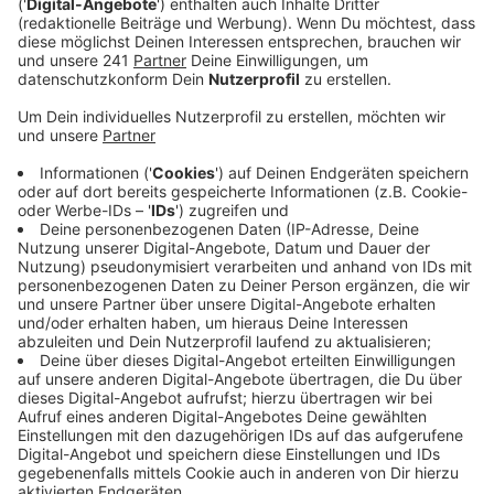
für die Sicherheit der Jecken sorgen sollen. Die
Frist, um das fehlende Personal zu finden, endet
nächsten Freitag (21.2.).
Veröffentlicht:
Donnerstag, 13.02.2025 06:07
Anzeige
Eine Herausforderung besteht darin, dass viele
Helfende lieber in Nachbarstädte ziehen, da dort die
Aufwandsentschädigung höher ist. Dennoch betonen
die Organisatoren, dass vielen Helfern das Brauchtum
wichtiger ist als das Geld. Solltet ihr mindestens 16
Jahre alt sein und die Karnevalszüge aus einer anderen
Perspektive erleben wollen, meldet euch gerne als
Wagenengel an.
Mehr Infos dazu findet ihr hier.
Anzeige