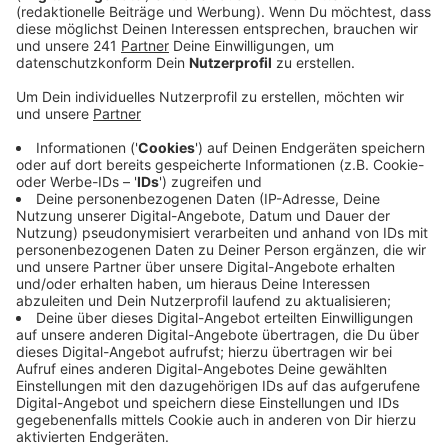
Anzeige
Mit durchschnittlich 19,2 Grad sei es zwar ein sehr
warmer Monat gewesen, sagt der Deutsche
Wetterdienst. Allerdings war es damit 0,2 Grad kühler
als der bisher wärmste September in Leverkusen aller
Zeiten im Jahr 2006. Insgesamt gab es in diesem
September in Leverkusen ungewöhnlich viele heiße
Tage: Den heißesten mit gemessenen 32,2 Grad am
10. September. Auch in den nächsten Tagen bleibt es
noch vergleichsweise warm in Leverkusen: Laut
Deutschem Wetterdienst wird die 20-Grad-Marke bei
uns kommende Woche noch öfter überschritten.
Anzeige