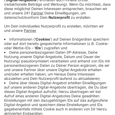
legen ihre Arbeit im Wiesdorfer Chempark nieder.
Veröffentlicht:
Montag, 06.03.2023 08:46
Anzeige
Vor rund zweieinhalb Jahren habe die Firma Indulor den
Arbeitgeberverband verlassen. Seitdem führten die
Tarifverhandlungen zu keinem Ergebnis, so die
Gewerkschaft. Normalerweise würden
Tarifverhandlungen besonnen und unaufgeregt
geführt. Dies würde aber nicht mehr zum Ziel führen.
Die Beschäftigten fordern einen Haustarifvertrag. Die
Firma Indulor produziert im Chempark Weißtöner, die
vor allem in der Papierproduktion eingesetzt werden.
Anzeige