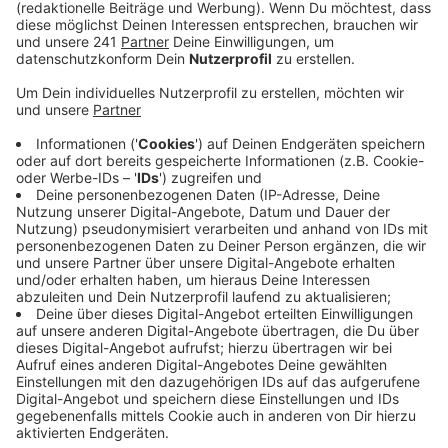
Anzeige
Das Ganze ist eine Übung von der Bundespolizei
zusammen mit der Wasserrettung der DLRG. Ab 9 Uhr
sind sie in der Nähe des Hitdorfer Hafens mit
Rettungsbooten und einem Hubschrauber im Einsatz.
Die Einsätzkräfte simulieren hier die Rettung einer
verletzten Person aus dem Rhein. Wasser- und
Luftrettung trainieren ihre Zusammenarbeit.
Gleichzeitig machen fünf Hubschrauber-Piloten bei
der Übung eine Fortbildung. Das Ganze soll bis in den
Nachmittag dauern.
Anzeige
Mehr Meldungen aus Leverkusen