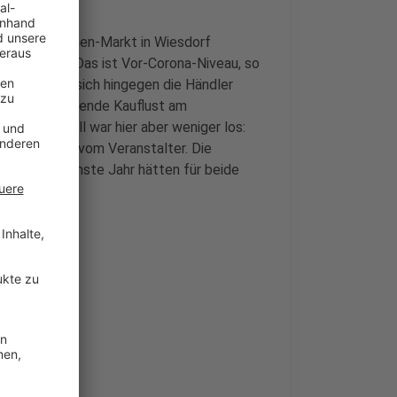
 Christkindchen-Markt in Wiesdorf
ensständen. Das ist Vor-Corona-Niveau, so
ang mussten sich hingegen die Händler
nd die schwindende Kauflust am
aden. Generell war hier aber weniger los:
da, heißt es vom Veranstalter. Die
en: Fürs nächste Jahr hätten für beide
n.
i