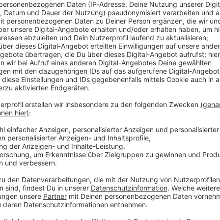
Über eine Millionen Menschen haben es sich auf dem
gemütlich gemacht - vor allem an Glühwein- und Ess
der Wiesdorfer Betreiber. Mit deutlich weniger Andr
zufriedengeben. Hier hätten sich die Krisenzeiten u
deutlichsten gezeigt. Aufgefallen ist das auch in Opl
Es waren etwa so viele Besucher wie im letzten Jahr 
Händler wollen sich davon aber nicht entmutigen lass
Märkte bereits rund 80% ihre Verträge unterschriebe
Anzeige
Weitere Meldungen für Leverkusen:
Anzeige
Leverkusen-Mitte: Unterführung im Januar wieder fre