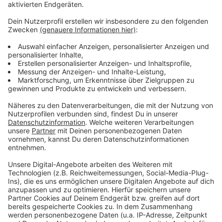
Anzeige
Weitere Meldungen aus Leverkusen
Anzeige
Sanierungs-Stau bei Straßen in Leverkusen
Leverkusen: Hinweissuche der Polizei nach
Motorradunfall
27,3 Tonnen Karnevals-Müll in Leverkusen
Anzeige