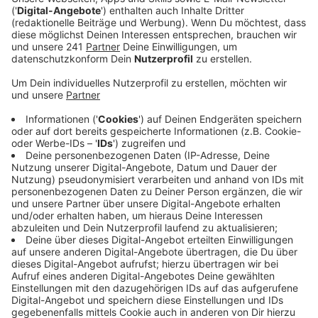
Veröffentlicht:
Donnerstag, 19.02.2026 06:19
Anzeige
Die Prüfung hat ergeben, dass es keine Eisplatten,
sondern Schneematsch war, der am Montag von den
hohen Brückenseilen heruntergefallen ist. Was die
Zukunft angeht: Laut der Autobahn GmbH kann es
immer wieder bei kalten Temperaturen zu Sperrungen
auf der Rheinbrücke kommen. Bei so großen
Bauwerken könne man nicht generell ausschließen,
dass sich Schnee und Eis von den Pfeilern oder Seilen
lösen. Trotzdem möchte die Autobahn GmbH noch
prüfen, wie die Verkehrssicherheit auf der Rheinbrücke
verbessert werden kann und wo Investitionen Sinn
machen. Geplant ist schon jetzt der Einsatz von
Kamerasystemen und Räumungsdrohnen.