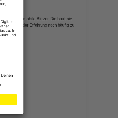
amt sieben mobile Blitzer. Die baut sie
 Stellen, wo der Erfahrung nach häufig zu
en