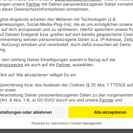
Anzeige
Neben den fest montierten hat die Stadt auch insges
zum Beispiel an Kitas oder Schulen auf. Aber auch an
schnell gefahren wird.
Anzeige
Weitere Meldungen aus Leverkusen
Anzeige
Unfall auf der A3 mit drei Verletzten
Schule an der Wupper könnte nach Rheindorf umzieh
Schotterparkplatz in Opladen wird gesperrt