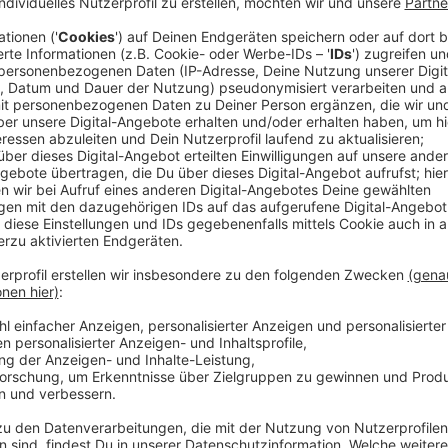
Anzeige
Verstöße
Anzeige
Mit fast 170 km/h durch die Siebzigerzone. Das hat 
700 Euro und erstmal seinen Führerschein gekostet. Fä
Stadt listet in ihrer Blitzerbilanz gleich mehrere V
teils in der Dreißigerzone. Insgesamt wurde letztes 
geblitzt, rund 1.000 Mal seltener als im Jahr davor.
Anzeige
Mobile und feste Blitzer