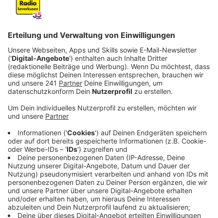
Straßen beschwert. Wir haben nachgefragt.
Veröffentlicht:
Montag, 24.03.2025 07:06
Anzeige
Das nötige Geld fehlt und oft ist auch die Bürokratie
einfach zu kompliziert. Viele Straßen gehören dem
Land oder der Autobahn GmbH. Trotzdem ist die Stadt
bemüht, den Zustand der Leverkusener Straßen zu
verbessern.
Anzeige
Großprojekte geplant