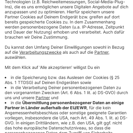
Die Stadt betont auch nochmal, dass ihr Schlaglöcher
und andere Straßenschäden jederzeit über den
Mängelmelder
einreichen könnt.
Anzeige
Mehr Meldungen aus Leverkusen
Anzeige
Probebohrungen unter der Stelze beginnen in
Leverkusen
Tag des Gesundheitsamtes in Leverkusen
Besserer S-Bahn Verkehr in Leverkusen-Opladen
Anzeige