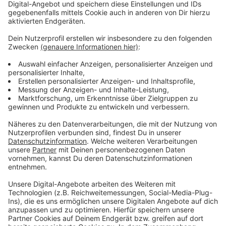
Uhr und an Wochenenden, in den Ferien oder an
Feiertagen bereits um 9 Uhr in Betrieb genommen. Die
ParkSauna hat dienstags bis sonntags von 9 bis 22 Uhr
geöffnet. Dafür wird nunmehr jeden 1. Freitag im
Monat wieder eine lange Saunanacht angeboten, los
geht’s damit am 5. Mai.
Anzeige
Weitere Meldungen aus Leverkusen
Anzeige
Leverkusen: Steigende Mieten beim Gemeinnützigen
Bauverein
Bäckereien in Leverkusen bleiben stabil
2700 neue Polizisten für Leverkusen und Region