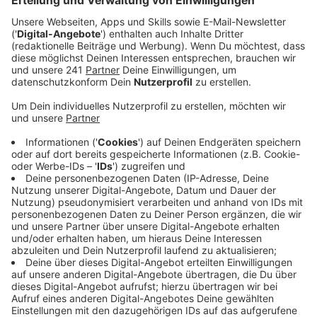
Schwimmbädern wieder wärmere Becken und mehr
zu erleben.
Veröffentlicht:
Freitag, 21.04.2023 13:16
Anzeige
Das Bibbern in den Schwimmbädern hat ein Ende: Ab
morgen werden die Wassertemperaturen im Calevornia
in Küppersteg und im Schwimmbad Wiembachtal in
Opladen wieder auf Normalniveau erhöht. Gleichzeitig
geht auch das Solebecken wieder in Betrieb und wir
können uns durch den Strömungskanal treiben oder an
den Massagedrüsen verwöhnen lassen. Außerdem
werden die Öffnungszeiten für die gelbe
Röhrenrutsche wieder erweitert – ebenso für die
Parksauna. Die bleibt nur montags weiterhin
geschlossen. Die Großrutsche wird in der Woche ab 14