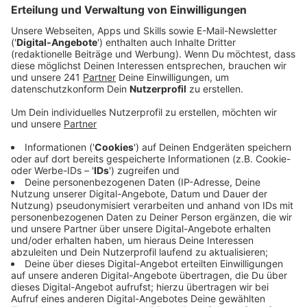
beteiligen, um prüfen zu lassen, ob hier künftig
auch wieder Straßenbahnen fahren könnten.
Veröffentlicht:
Dienstag, 28.11.2023 13:44
Anzeige
Das sei nicht nur Geldverschwendung, sondern würde
auch die Natur und bisherige Nutzung stark
beeinflussen. Auch
der Verein der Freunde und
Förderer der Balkantrasse hatte sich zuletzt dagegen
ausgesprochen, sowie die Mehrheit der zuständigen
Stadtteilpolitiker. Eine endgültige Abstimmung zum
Thema wird es in rund zwei Wochen im Leverkusener
Stadtrat geben.
Anzeige