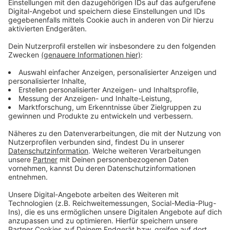
Technische Machbarkeit unklar
Anzeige
Bei der Idee zur Reaktivierung der Bahntrasse geht es
darum, die Schienenstrecke parallel zum Fuß- und
Radweg verlaufen zu lassen.
Wenn das technisch
machbar ist, wäre es das erste Projekt dieser Art in
ganz Deutschland, heißt es von der Stadt.
Anzeige
Mehr Meldungen von hier:
Anzeige
Videosprechstunde soll Leverkusener Kinderärzte