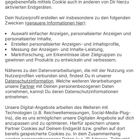
soziale Kontakte über das Internet auch unterwegs
pflegen zu können.
Anzeige
Weitere Themen aus Leverkusen
Anzeige
Unfall in Leverkusen-Schlebusch: Mann schwer
verletzt
Strom in Leverkusen-Opladen fließt wieder
Steuererhöhung kommt: Leverkusener Restaurants in
Gefahr
Anzeige