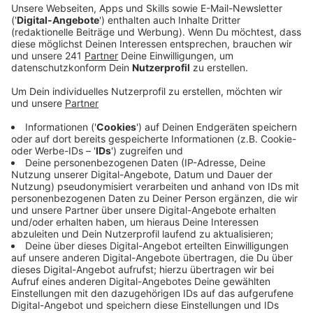
Stadtverwaltung lehnt die Idee nicht grundsätzlich
ab.
Veröffentlicht:
Montag, 20.11.2023 06:17
Anzeige
Fest steht: Kurzfristig lässt sich die Idee nicht
umsetzen. Laut Stadt fehlt dafür die nötige
Infrastruktur. Was dafür nötig ist, wie viel es kostet
und ob das Ganze grundsätzlich umsetzbar ist, will die
Stadtverwaltung prüfen lassen. Dafür braucht sie aber
das Go der Leverkusener Stadtpolitik. Am Montag
beraten erstmals die Stadtteilpolitiker unter anderem
für
Wiesdorf zum Thema. Endgültig entscheiden
müssen aber die Stadtratspolitiker im Dezember. Die
Antragssteller aus dem Jugendstadtrat wünschen
sich das freies WLAN für Notsituationen und um