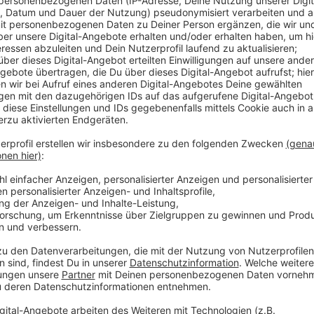
Anzeige
Los geht es heute Mittag im Berufsinformationszent
Tipps rund um das Thema Bewerbungen und man kan
von sich schießen lassen. Morgen gibt es dann eine
Wiesdorf. Dafür muss man sich anmelden, auf das Fo
Informationen zur Woche der Ausbildung findet ihr
hi
Anzeige
Weitere Meldungen aus Leverkusen
Anzeige
Heute wieder Warnstreiks in Leverkusen
Nächster Sieg für Bayer 04