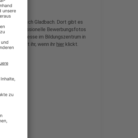
rum in Bergisch Gladbach. Dort gibt es
n dort professionelle Bewerbungsfotos
 Ausbildungsmesse im Bildungszentrum in
rmular kommt ihr, wenn ihr
hier
klickt.
er
.