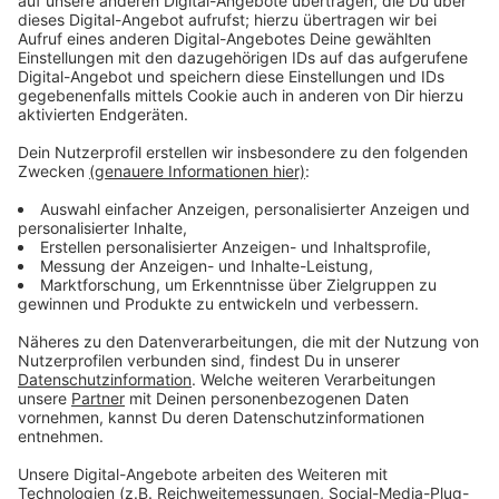
Die Krankenquote sei vor allem durch die derzeit
grassierende Erkältungswelle und eine steigende Zahl
von Corona-Erkrankungen erhöht. Außerdem gebe es
weiter unbesetzte Stellen im Fahrdienst und immer
wieder wechseln Fahrer von der Vollzeit- in die
Teilzeitbeschäftigung. Das Ausmaß schwanke von Tag
zu Tag, führe aber dazu, dass der Fahrplan nicht wie
gewünscht eingehalten werden könne.
Das sei für Kunden und auch für die Wupsi ärgerlich
und unbefriedigend, heißt es weiter. Die Wupsi
versucht im Moment mit verschiedenen Kampagnen
Fachkräfte zu bekommen.
Anzeige
Weitere Meldungen aus Leverkusen