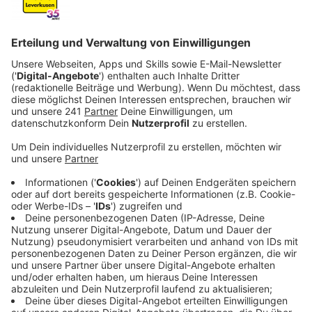
Anzeige
Der Herbst ist da und damit auch die Erkältungswelle.
Das spürt auch die Wupsi. Fast jede fünfte Fahrerin
oder Fahrer ist aktuell krank. Das hat natürlich auch
Folgen für die Fahrgäste. Man habe seit etwa zwei
Wochen eine erhöhte Zahl von Fahrtausfällen, so eine
Sprecherin.
Anzeige
Ursachen und Maßnahmen
Anzeige