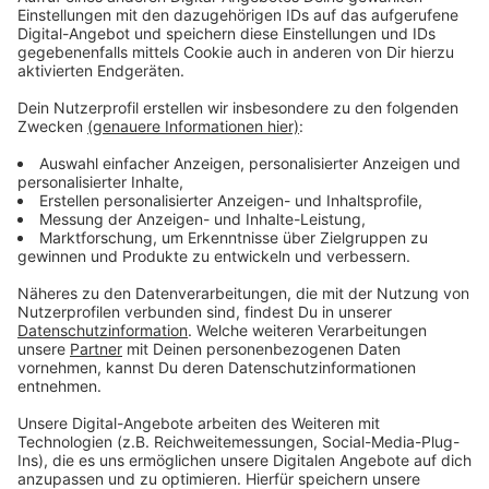
VRS: Zukunftspläne für den Nahverkehr
Anzeige
Trotz der guten Umsätze der Wupsi reicht dies nicht
aus, um die Gesamtbilanz des VRS auszugleichen. Der
Verkehrsverbund plant für das Jahr 2026 einen
einheitlichen Tarif für das gesamte Rheinland, um den
Nahverkehr attraktiver zu gestalten.
Anzeige
Mehr Nachrichten aus Leverkusen
Anzeige