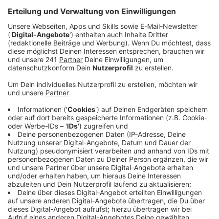
Anzeige
Wupsi: Erfolgreiche Umsatzsteigerung
Anzeige
Entgegen dem allgemeinen Abwärtstrend im VRS-
Gebiet hat die Wupsi im letzten Jahr etwa 700.000
Euro mehr mit Ticketverkäufen eingenommen als
2023. Die Erweiterung des Schnellbusnetzes und der
Verkauf vieler Jobtickets sind maßgeblich für das
Umsatzwachstum verantwortlich, teilt die Wupsi auf
Anfrage von Radio Leverkusen mit.
Anzeige