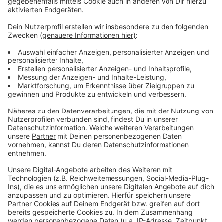
2019 bei uns in der Stadt.
Anzeige
Weitere Meldungen aus Leverkusen
Anzeige
Tatverdächtiger gibt Messerangriff in Leverkusen zu
Vorbereitungen für EVL-Halbmarathon in Leverkusen
laufen
Viele Leverkusener feiern beim Schützen- und
Volksfest
Anzeige