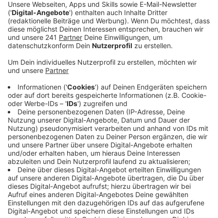
- das sei um die Hälfte mehr als im Vorjahres-
Zeitraum. Inzwischen ist die Flotte um weitere
Autos gewachsen.
Veröffentlicht:
Freitag, 09.06.2023 08:16
Anzeige
Seit neuestem gehören auch vier E-Autos in die
Carsharing-Flotte der wupsi. Damit sei wupsiCar noch
klimaschonender unterwegs, sagte eine
Unternehmenssprecherin. Die wupsi hat dazu mit der
Energieversorgung Leverkusen zusammengearbeitet.
Sie habe die Anschaffung der Fahrzeuge finanziell
unterstützt und liefere auch den grünen Strom dazu.
Die vier E-Autos sind verteilt im Stadtgebiet am
Straßenverkehrsamt, der Post in Schlebusch, in
Opladen und in Wiesdorf. Das wupsiCar gibt es seit