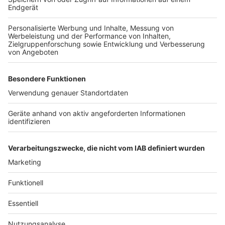
Anzeige
Anwohnerparken in Leverkusen bald teurer?
Prozess gegen Leverkusener startet erneut
Stadt plant langfristigen Pachtvertrag für das
Schlosscafé
Anzeige
Anzeige
Anzeige