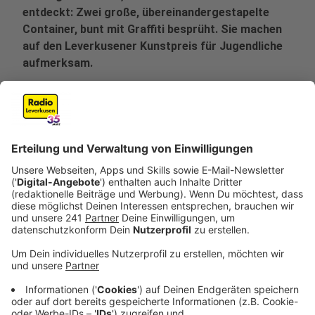
entdeckt: Zwei große, übereinandergestapelte
Container, bunt mit Graffiti besprüht. Sie machen
auf den Leverkusener Kunstpreis für Jugendliche
aufmerksam.
Veröffentlicht:
Dienstag, 16.06.2026 07:30
Anzeige
Mehr als 60 junge Menschen haben sich in diesem Jahr
an dem Wettbewerb beteiligt. Die Werke der
Finalistinnen und Finalisten sind ab heute im Museum
Schloss Morsbroich zu sehen. Vergeben werden gleich
zwei Preise: ein Publikums-Award und ein Jury-Award.
Beide Auszeichnungen sind jeweils mit 500 Euro
dotiert. Die Ausstellung läuft bis Sonntag. Dann wird
am Nachmittag auch bekanntgegeben, wer in diesem
Jahr die Preise gewinnt.