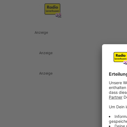
Anzeige
Anzeige
Anzeige