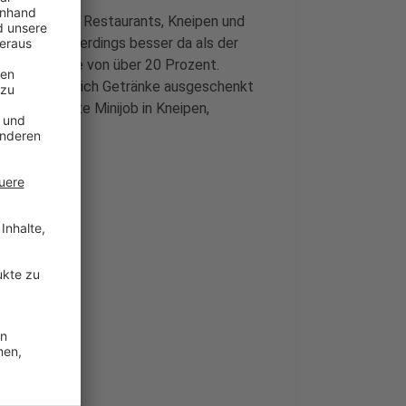
3 Prozent der Restaurants, Kneipen und
verkusen allerdings besser da als der
ießungsquote von über 20 Prozent.
nen hauptsächlich Getränke ausgeschenkt
. Jeder dritte Minijob in Kneipen,