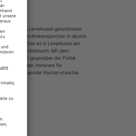
 Apotheken in Leverkusen geschlossen
 Leverkusens Apothekensprecher. In akuten
hergestellt. Das ist in Leverkusen am
ndstraße in Schlebusch.
Mit dem
n Forderungen gegenüber der Politik
ine Anhebung der Honorare für
e es trotz steigender Kosten etwa bei
.