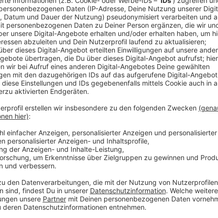
Anzeige
Wie viele genau am Mittwoch von den insgesamt 37
bleiben ist unklar. Es werden aber einige sein, sagt
Fällen wird die Versorgung in Notdienstapotheken sic
Mittwoch die Adler-Apotheke auf der Bergischen La
bundesweiten Protesttag wollen die
Apotheker
ihre
Nachdruck verleihen. Sie verlangen unter anderem e
verschreibungspflichtige Arzneimittel. Denn die hab
Energie und Personal seit Jahren nicht mehr gegeben
Anzeige
Weitere Meldungen aus Leverkusen
Anzeige