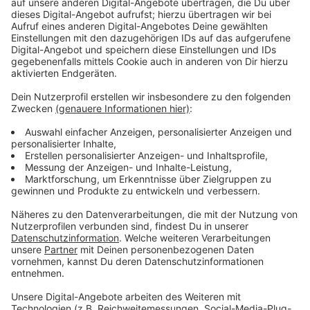
Haushaltskrise befindet, ist diese Maßnahme von
Vorteil. Ohne die Ausgleichsrücklage müsste die Stadt
0,3 Prozentpunkte mehr zahlen. Dennoch bleibt der
neue Satz höher als der aktuelle, was bedeutet, dass
die Städte und Kreise gemäß der Planung des LVR
jährlich etwas mehr zahlen müssen.
Anzeige
Langjährige Forderungen nach Entlastung
Anzeige
Viele Kommunen fordern schon seit Langem, dass der
LVR seine Rücklagen einsetzt, um die finanzielle
Belastung zu verringern. Diese geplante Senkung des
Umlagesatzes ist ein Schritt in diese Richtung und