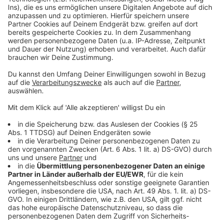
könnte den Städten und Kreisen in der Region eine
dringend benötigte Entlastung bieten.
Anzeige
Weitere Meldungen aus Leverkusen
Anzeige
Leverkusener Fähre wieder eingeschränkt unterwegs
Ermittlungen in Rheindorfer Cold Case stocken
Kunstwerke gegen Diskriminierung werden in
Leverkusens Bussen aufgehängt
Anzeige