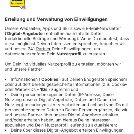
Anzeige
Es gibt etwas finanzielle Entlastung für Leverkusen
und andere Städte und Kreise in der Region. Der
Landschaftsverband Rheinland (LVR) will die eigenen
Rücklagen aufbrauchen, damit die Städte und Kreise
weniger Umlage zahlen müssen als eigentlich nötig
wäre.
Anzeige
Rabatt für Leverkusen in der Haushaltskrise
Anzeige
Besonders für Leverkusen, das sich in einer