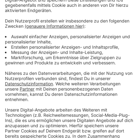
E-Mail unter poststelle.koeln@polizei.nrw.de).
Graffitis zu sprayen ist Sachbeschädigung und eine
Straftat. Es drohen hohe Geldstrafen und Haftstrafen
von bis zu zwei Jahren.
Anzeige
Weitere Meldungen aus Leverkusen
Anzeige
Kein Engpass auf Kinderintensivstation in Leverkusen
In Leverkusen werden mehr Menschen mit
psychischen Problemen stationär behandelt
Leverkusen bekommt erstmal keine klimafreundlichen
Wasserflächen