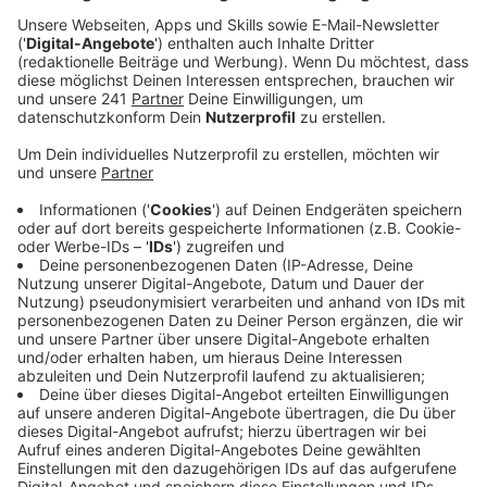
Veröffentlicht:
Montag, 26.02.2024 15:39
Anzeige
Einige Fußball-Fans von Bayer 04 und dem 1.FC Köln
scheinen auf der Brücke einen Kampf auszutragen.
Teilweise sind die Fan-Graffiti beider Lager mehrere
Quadratmeter groß. In der Nacht auf Samstag haben
Köln-Fans offenbar versucht, ein großes Leverkusen-
Graffiti in Fahrtrichtung Köln mit einem großen weißen
„K“ zu übersprühen. Die Polizei konnte zwei
Verdächtige gegen 03.50 Uhr in Tatortnähe
festnehmen, sechs weitere Verdächtige sollen
geflohen sein. Wer etwas rund um die Sprayaktion
beobachtet hat, soll sich bei der Polizei melden
(telefonisch unter der Rufnummer 0221 2290 oder per