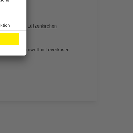
vakuierung in Lützenkirchen
ch
ne saubere Umwelt in Leverkusen