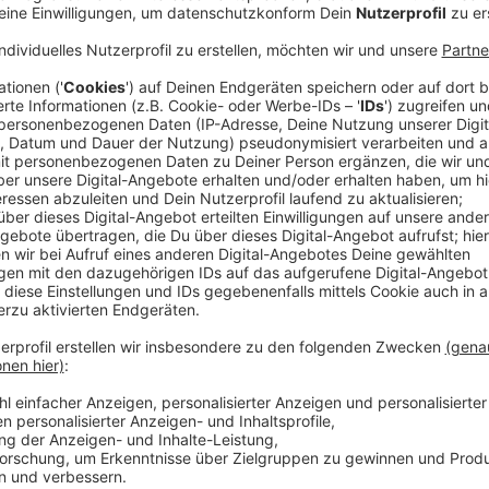
Mutmaßliche Unfallflucht in Opladen: Polize
Anzeige
Am Donnerstag (13. März 2025) ereignete sich in Opla
nach einem Zusammenstoß mit einem achtjährigen Jun
Mithilfe beider Suche nach der Fahrerin.
Anzeige
Details zum Unfallhergang
Anzeige
Der Vorfall ereignete sich gegen 7.50 Uhr an der R
dem Bus ausgestiegen, als er auf dem Gehweg von e