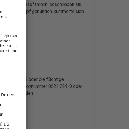
erlitt. Die Radfahrerin, beschrieben als
ren zu einem Zopf gebunden, kümmerte sich
ung Opladen.
ie den Unfall oder die flüchtige
nter der Telefonnummer 0221 229-0 oder
gegeben werden.