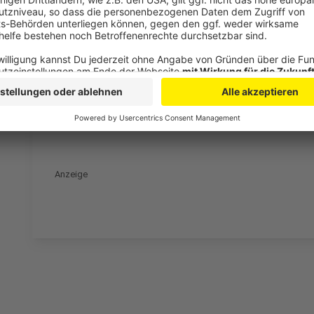
Anzeige
Feuerwehr Leverkusen im Einsatz: Balkonbrand und E
Wohnsitzanmeldung in Leverkusen jetzt online mögli
Müllsammelaktion am Wupperufer: Gemeinsam für ei
Anzeige