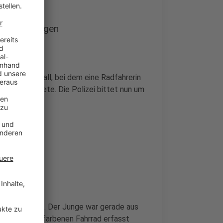
i sucht Zeugen
den ein Unfall, bei dem eine Radfahrerin
gen flüchtete. Die Polizei bittet nun um
ennbaumstraße. Der Junge war gerade aus
inem orangefarbenen Fahrrad erfasst