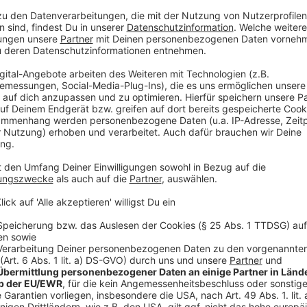
wurde. Beide stürzten, wobei der Junge Schürfwunden 
etwa 17 bis 20 Jahre alt, schlank, mit braunen Haa
nicht um das verletzte Kind und fuhr weiter in Richt
Anzeige
Zeugenaufruf der Polizei
Anzeige
Die Polizei bittet dringend um Hinweise von Zeugen, d
Radfahrerin gesehen haben. Informationen können u
per E-Mail an
poststelle.koeln@polizei.nrw.de
weiter
Anzeige
Mehr News auf Leverkusen