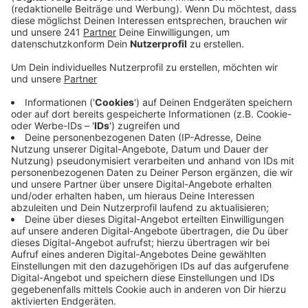
überprüft.
Veröffentlicht:
Dienstag, 25.04.2023 16:48
Anzeige
Auf den ersten Blick hat sich nichts ergeben, so
Zollsprecher Jens Ahland. Der Kontrolltag heute sei
aber nur der Anfang von tiefergehenden Ermittlungen.
In anderen Regionen im Rheinland haben die Fahnder
Unstimmigkeiten entdeckt. Auf einer Baustelle in Köln
waren 30 Arbeiter aus Georgien und Bosnien, die keine
Arbeitserlaubnis haben. Ermittelt wird in einem solchen
Fall vor allem gegen die Arbeitgeber.
Anzeige