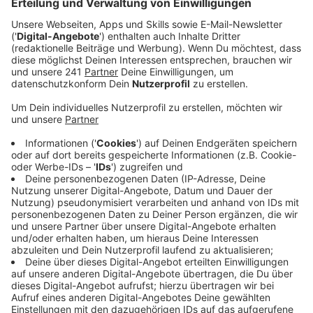
Veröffentlicht:
Montag, 08.04.2024 06:06
Anzeige
Wenig Termine bei Psychiatern
Anzeige
16 Prozent mehr Anfragen für eine Beratung - aus
allen Altersgruppen. Diesem Anstieg kann das SPZ mit
den aktuellen Personalkapazitäten kaum gerecht
werden. Gleichzeitig können die Patienten im Fall einer
psychischen Erkrankung selten schnell an einen
Psychiater vermittelt werden. Dort mangelt es an
Terminen. Der Anstieg der Hilfesuchenden
Jugendlichen bei uns in der Stadt ist
besorgniserregend, aber kein ausschließlich negatives