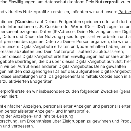
20 Jahre Kunstnacht in Leverkusen: Jubilä
Anzeige
Bunte, kreative, vielfältige und einzigartige Perspek
seit 20 Jahren bei der Kunstnacht im Fokus. Am 11. 
Jubiläumsausgabe. In allen Teilen Leverkusens gibt 
in Schaufenstern, Ateliers und auf zahlreichen Litfaß
Anzeige
Auftaktveranstaltung im Schloss Morsbroic
Anzeige
Los geht die lange Nacht mit einer Auftaktveranstal