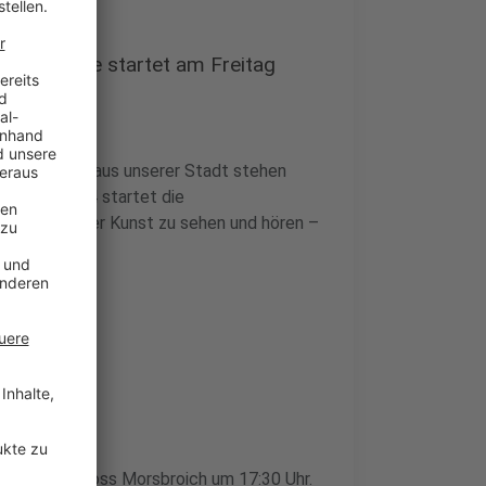
umsausgabe startet am Freitag
tiven auf und aus unserer Stadt stehen
Oktober 2024 startet die
es dann wieder Kunst zu sehen und hören –
säulen.
h
tung im Schloss Morsbroich um 17:30 Uhr.