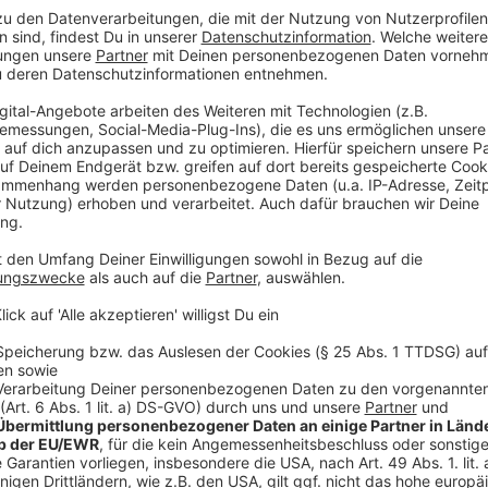
Anschließend lassen sich die Hauptschauplätze mit
Mal gibt es nämlich eine eigene App für die Kunstnac
Anzeige
Programm und App
Anzeige
Hier findet ihr das ganze Programm der Kunstnacht
Die App könnt ihr hier downloaden
Anzeige
Mehr Meldungen aus Leverkusen