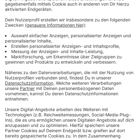
Delegation aus Leverkusen ist eine Frechheit, so
Richrath. Trotz der Veröffentlichung werde sich
Leverkusen weiterhin vereint gegen den oberirdischen
Ausbau der Autobahnen wehren. Weitere Infos dazu
findet ihr
hier
.
Anzeige
Weitere Meldungen aus Leverkusen
Anzeige
Grundschul-Plätze in Leverkusen werden eng
Leverkusen: Mehrere Einsätze für Feuerwehr
Starke Grippe-Saison in Leverkusen