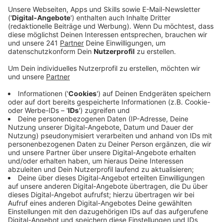
Verkehrsministerium abgesagt. Denn die Autobahn
GmbH hat sich offenbar schon auf eine
bevorzugte Variante festgelegt, und das
öffentlich bekannt gegeben.
Veröffentlicht:
Donnerstag, 26.01.2023 06:27
Anzeige
Eigentlich sollte bei dem Termin am Montag ein
Lärmgutachten zum geplanten Ausbau der
Autobahnen 1 und 3 vorgestellt, und über die
möglichen Ausbau-Varianten gesprochen werden.
Jetzt sind die Ergebnisse schon in einer Bürgerzeitung
der Autobahn GmbH veröffentlicht, und der Ausbau
auf der Stelze als bevorzugte Variante ausgegeben
worden, die die Autobahnbauer jetzt weiterplanen
wollen. Die Veröffentlichung vor dem Termin mit der