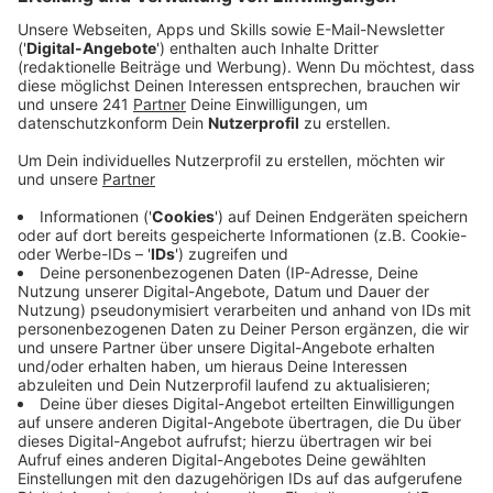
mit einem Toten und insgesamt sechs Verletzten
übernommen.
Veröffentlicht:
Montag, 02.09.2024 12:45
Anzeige
Das Unglück war bei den Abrissarbeiten am alten
Brückenteil passiert. Bei einem Baukran hatte sich
unvermittelt die Ladung gelöst und beim Herabstürzen
einen 22-jährigen Arbeiter in den Tod gerissen. Die
Todesursache hat inzwischen eine Obduktion
bestätigt, heißt es von der Staatsanwaltschaft.
Demnach ist seit Freitag ein Gutachter an der
Unfallstelle im Einsatz, um das Unglück zu
rekonstruieren. Das ist laut Staatsanwaltschaft so
komplex, dass er weitere Gutachter mit
Spezialisierung auf Stahlbau und Hydraulik angefordert