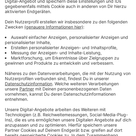
hat. Deshalb herrscht auf der Baustelle bis auf
weiteres Stillstand, und die Auswirkungen auf die
Baustelle an der A1 Rheinbrücke noch überhaupt nicht
abzusehen, sagt die Autobahn GmbH.
Anzeige
Mehr Meldungen von hier:
Anzeige
Prozess um Betonplatten-Absturz an A3 neu
gestartet
Verkürzte Öffnungszeiten in Leverkusener
Restaurants
"Wir für unsere Stadt": Neues bei Leverkusener
Aufräumaktion