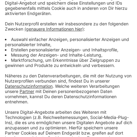
Woche werden weitere Gutachter das Gelände unter
die Lupe nehmen.
Anzeige
Weitere Meldungen aus Leverkusen
Anzeige
Feuer in Brotfabrik: Technischer Defekt wohl
Brandursache
Leverkusener Bierbörse wird kleiner und kürzer
Leverkusen: Viele Anträge durch Kitaplatzmangel