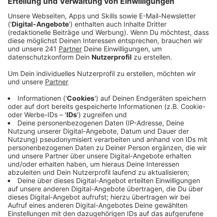
kann, steht noch in den Sternen.
Veröffentlicht:
Dienstag, 15.08.2023 15:39
Anzeige
Wenn es gut läuft und bis dahin alle Genehmigungen
durch sind, könne Artar Brot ab Ende der Woche in
einer anderen Halle einen sehr kleinen Teil des
Betriebs wiederaufnehmen, so die Geschäftsführung.
Doch die Firma steht vor großen Problemen: Sie
beliefert den Groß- und Einzelhandel in Deutschland,
aber auch in Schweden, Polen, Dänemark und den
Niederlanden. Der Schaden durch den Brand dürfte in
Millionenhöhe liegen.
Ein technischer Defekt in einem Kühlhaus war die
Ursache des Brandes, so die Feuerwehr. Im Laufe der