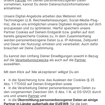
Oberbürgermeister
Anzeige
Ich bin verwundert, dass die Ergebnisse der
Lärmuntersuchung nichts geändert haben, sagt
Friedrich Jonas von der Interessensgemeinschaft
Schleswig-Holstein-Siedlung. Mit Blick auf das
Verkehrsministerium ist er aber auch nicht überrascht.
Denn das habe die Sorgen der Leverkusener nicht
ernst genommen. Trotzdem will die IG weiter im Dialog
bleiben, am Dienstag steht das nächste Treffen mit
der Autobahn GmbH an. Auch der Oberbürgermeister
hätte im Dialog bleiben sollen, sagt die FDP
Leverkusen. Sie kritisiert den OB dafür, dass er aus
Ärger einen Gesprächstermin mit dem
Verkehrsministerium abgesagt hat. Er hätte dort lieber
das Vorgehen kritisieren und den Leverkusener