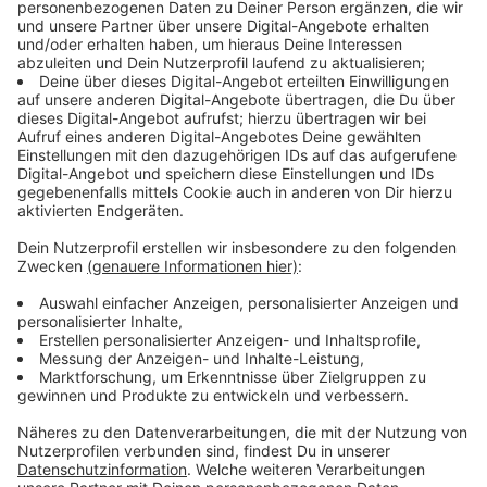
die Mehrkosten tragen
Anzeige
Die Ausbauvariante auf der Stelze sei die günstigste,
und deshalb beste, sagen die Autobahnbauer - in
Leverkusen wünscht man sich aber einen
unterirdischen Ausbau im Tunnel. Wenn Land und Stadt
die Mehrkosten eines Ausbaus im Tunnel übernehmen
würden, sei der Bund zu Gesprächen bereit, sagt die
Autobahn GmbH. Zur Kritik am Vorgehen der
Autobahnbauer des Bundes wollte sich das
Bundesverkehrsministerium auf unsere Anfrage hin
nicht äußern wollen.
Anzeige
Kritik aus Leverkusen - auch am