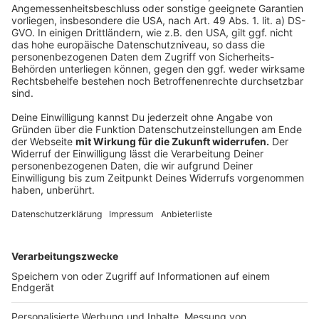
Standpunkt nochmal klarmachen sollen, so die FDP.
Anzeige
Weitere Meldungen aus Leverkusen
Anzeige
Stadt Leverkusen bremst Ausbaupläne für Supermarkt
Leverkusener Notärzte sollen per Bildschirm helfen
Vier Wochen Biotonne in Leverkusen - AVEA ist
zufrieden
Anzeige