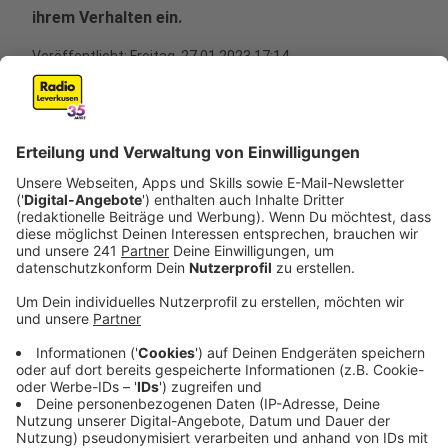
ihrem Verhalten ein.
Veröffentlicht:
Freitag, 27.01.2023 17:14
Anzeige
Die Autobahn GmbH hatte diese Woche das Ergebnis
eines Lärmschutzgutachtens veröffentlicht, das
eigentlich am Montag bei einem Termin mit
Leverkusens Oberbürgermeister Richrath und dem
Verkehrsministerium vorgestellt werden sollte. Auf
Basis des Gutachtens haben die Autobahnbauer die
Vorplanung für beendet erklärt.
Anzeige
Zu Gesprächen bereit - wenn Stadt und Land