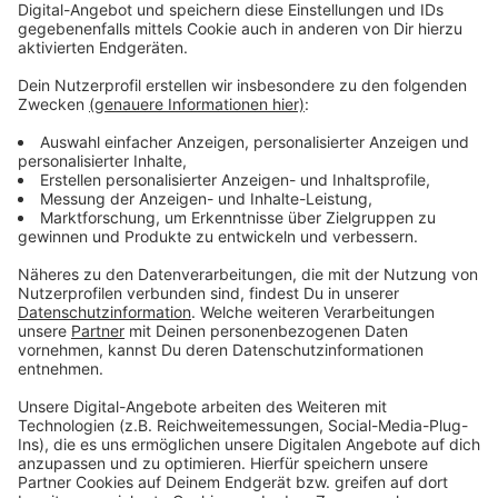
Haltung bleibt
Anzeige
Oberbürgermeister Richrath will sich auch weiter für
den Tunnel statt der Stelze einsetzen und hofft, dass
sich Patrick Schnieder, der neue Verkehrsminister,
dieser Meinung anschließt.
Anzeige
Mehr News aus Leverkusen
Anzeige
Kaufkraft in Leverkusen sehr unterschiedlich
Leverkusen: Vielfalt trotz Trumps Politik