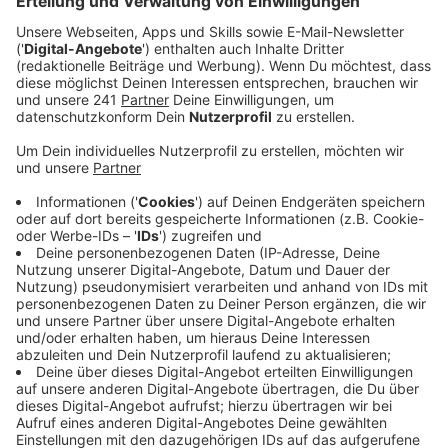
Veröffentlicht:
Dienstag, 29.04.2025 07:13
Anzeige
Unser Oberbürgermeister Uwe Richrath will den neuen
Verkehrsminister in den kommenden Wochen auf jeden
Fall nach Leverkusen einladen, damit er sich ein Bild
von der Lage machen kann. Das sagt der OB auf
unsere Nachfrage. Er wolle an den neuen Minister
appellieren, den Ausbau des Leverkusener
Autobahnkreuzes ernst zu nehmen. Der Ausbau sei ein
wichtiger Punkt hin zu einer zukunftsfähigen
Verkehrswende.
Anzeige