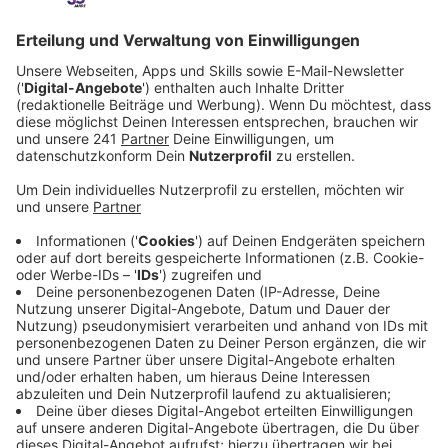
Veröffentlicht:
Donnerstag, 23.03.2023 15:57
Anzeige
Wenn die Leverkusener ihren Biomüll zu Hause
vorsortieren, nutzen sie dafür verständlicherweise
Beutel – die sind aber teilweise aus Materialien, die
nicht kompostierbar sind. Das sind die häufigsten
„Störstoffe“ im Leverkusener Biomüll, sagt die AVEA.
Landen die in den neuen Biomülltonnen, verunreinigt
das die Fuhre, und der Müll kann nicht in der
Biogasanlage in Biostrom verwandelt werden.
Anzeige