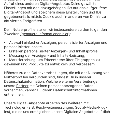
Müllbeutel: Aus Recyclingpapier und
kompostierbar
Anzeige
Stattdessen muss der laut AVEA dann verbrannt
werden. Deshalb gibt der Leverkusener Entsorger
jetzt eigene Bio-Müllbeutel heraus – aus 100 %
Recyclingpapier, stabil und eben kompostierbar. Die
neuen 10-Liter-Beutel gibt es im Entsorgungszentrum
am Eisholz in Küppersteg im 10er-Pack für 1,20 €.
Alternativ können Leverkusener ihren Biomüll aber
auch in andere Papier-Müllbeutel oder
unbeschichtetes Zeitungspapier packen.
Anzeige