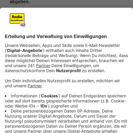
abgeben.
Veröffentlicht:
Freitag, 31.10.2025 12:15
Anzeige
Zum zweiten Mal veranstaltet die Avea am 02.
November ihre große Weihnachtsdeko-Tauschbörse.
Noch bis zum 31.10. könnt ihr Weihnachtsschmuck
oder Winterdeko, die ihr nicht mehr braucht, an
bestimmten Stellen in der Stadt abgeben. Dafür
bekommt ihr kleine Chips, die bei der sogenannten
„Weihnachtsstöberei“ dann gegen andere Second-
Hand-Weihnachtsartikel eintauschen könnt. Wenn ihr
nichts zum abgeben habt, könnt ihr am Tauschtag aber
trotzdem vorbeikommen und euch für eine Spende ans
Frauenhaus Leverkusen Weihnachtsschmuck
aussuchen. Los geht's ab 12 Uhr in der Avea-