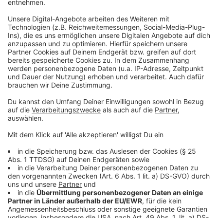
• AVEA Biomassezentrum, Am Mühlenweg,
51399 Burscheid, Mo. bis Fr. 08:00 – 16:30 Uhr
• Altes Bürgermeisteramt, Bergische Landstraße
28, 51375 Leverkusen, Mo. bis Fr. 09:30 – 17:30 Uhr
• Stadt Leverkusen, Hauptstraße 105, 51373
Leverkusen, Mo. bis Do. 08:00 – 16:00 Uhr und Fr. 08:00
– 13:00 Uhr
• JOB Service – Tafel der Dinge,
Humboldtstraße 50, 51379 Leverkusen, Mo. bis Do.
08:00 – 15:00 Uhr und Fr. 08:00 – 12:00 Uhr
Anzeige
Weitere Meldungen aus Leverkusen
Anzeige