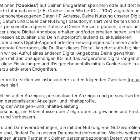
Anzeige
Konzerte im Erholungshaus, aber auch in der Schweiz
Gardasee. Vor dem Bayer-Blasorchester liegt ein spa
wird aber dringend Nachwuchs für das 65-köpfige T
Anzeige
Nachwuchs für das Schlagwerk gesucht
Anzeige
Im sinfonischen Blasorchester gehören zum Schlagwe
auch Pauken, Vibraphone oder Glockenspiele. Eins d
gleich sechs Musiker, die das Orchester rhythmisch u
kann sich beim Bayer-Blasorchester melden und in di
Proben finden jeden Dienstag von 19 bis 21:30 Uhr i