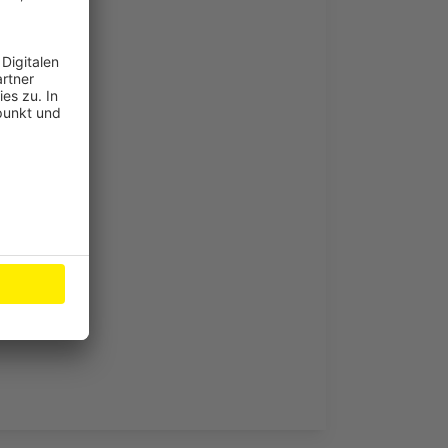
r
.
aufen
üchel