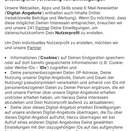
die Schmierereien möglichst schnell wieder aus
dem Stadtbild verschwinden. Doch das ist gar
nicht so simpel.
Veröffentlicht:
Freitag, 22.08.2025 09:59
Anzeige
Das komplizierte dabei: Die Stromkästen haben ganz
unterschiedliche Eigentümer, die für die Reinigung
zuständig sind. Zum Beispiel die EVL, Wupsi oder
private Werbefirmen. Deswegen erstellt die EVL
Anfang kommender Woche für die Polizei eine Liste
mit den verschiedenen Zuständigkeiten – und dann
fordern die zur Reinigung auf. Die EVL selbst will ihre
Stromkästen dann auch schon direkt reinigen.
Zunächst wolle man die Hakenkreuze mit schwarzer
Farbe unkenntlich machen, sagt uns eine Sprecherin.