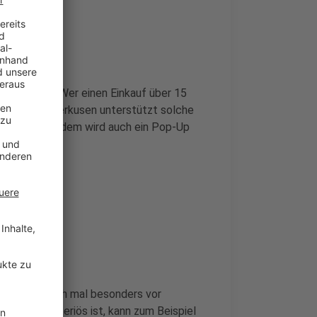
tail-Aktion. Wer einen Einkauf über 15
sverband Leverkusen unterstützt solche
 halten. Außerdem wird auch ein Pop-Up
ert.
rnt heute noch mal besonders vor
e Webseite seriös ist, kann zum Beispiel