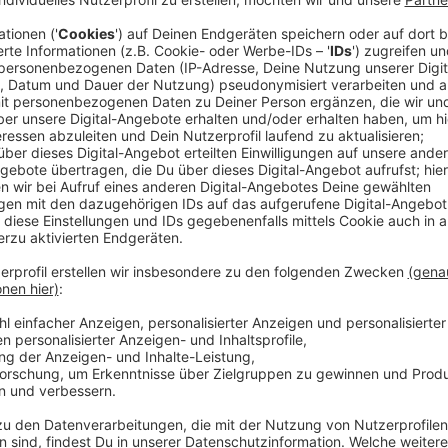
Aktionen in der Stadt
Anzeige
In der Rathaus-Galerie gibt es zum Beispiel eine Cock
Euro hat, bekommt einen Cocktail dazu. Der Handel
Events ausdrücklich, um die Innenstadt attraktiv zu
Vintage Klamotten Verkauf im Erholungshaus organisi
Anzeige
Tipps der Verbraucherzentrale
Anzeige
Für alle Online-Shopper: die Verbraucherzentrale wa
zahlreichen Fake-Shops. Wer sich unsicher ist, ob ein