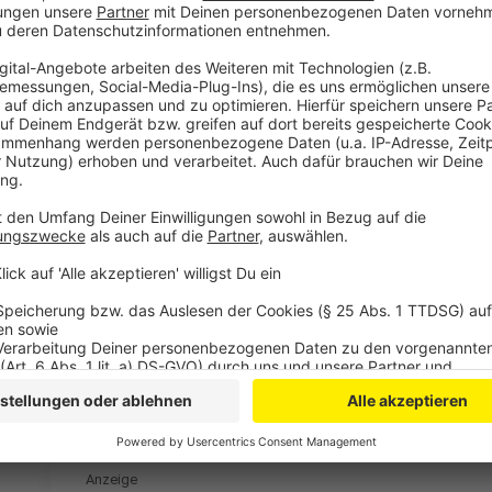
den Fakeshop-Finder der Verbraucherzentrale benutze
die Verbraucherzentrale am besten nur auf Rechnung 
vor Betrugsmaschen zu schützen.
Anzeige
Weitere Meldungen aus Leverkusen
Anzeige
Haushaushaltskrise Leverkusen: Ausgaben auf dem 
Leverkusen: Mordkommission ermittelt nach Leiche
Führerschein-Reform: Auswirkungen in Leverkus
Anzeige