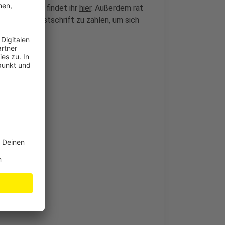
n. Den Link findet ihr
hier
. Außerdem rät
oder per Lastschrift zu zahlen, um sich
Prüfstand
nfund
en