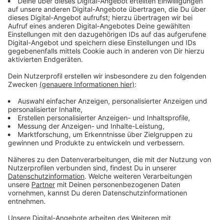
Anzeige
Kein Wahlschein da oder bereits verloren?
Anzeige
Wenn ihr immer noch keinen Wahlschein bekommen
haben solltet, oder euren nicht mehr findet, müsst ihr
euch dringend beim Wahlamt melden – bis zum 22.
Februar könnt ihr die Wahlscheine noch neu
beantragen.
Die Infos dazu findet ihr hier.
Eine
Möglichkeit ohne die Deutsche Post ist übrigens auch,
die Unterlagen vor Ort im Briefwahlbüro in der
Hauptstraße 137 auszufüllen oder sie dort fertig
ausgefüllt abzugeben.