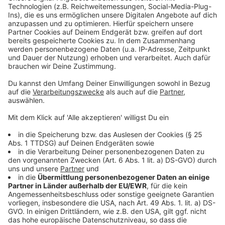
Ihr wisst noch nicht, wen ihr wählen werdet?
Hier ist
noch einmal unser Überblick über die Leverkusener
Kandidierenden!
Anzeige
Weitere Meldungen aus Leverkusen
Anzeige
So würden die Jugendlichen in Leverkusen wählen
Großteil der Wahllokale in Leverkusen barrierefrei
Leverkusener Rat: Interimsfeuerwache bleibt
Zwischenlösung