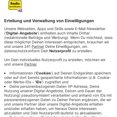
Veröffentlicht:
Mittwoch, 19.02.2025 09:41
Anzeige
Deutsche Post weist auf 20. Februar hin
Anzeige
Die Deutsche Post kann sicherstellen, dass
Wahlbriefe, die bis spätestens zum 20. Februar vor der
letzten Leerung des jeweiligen Briefkastens
eingeworfen oder in einer Postfiliale abgegeben
werden, noch pünktlich da sind – danach funktioniert
das Ganze quasi ohne Gewähr. Wer ganz sichergehen
will, dass die Unterlagen ankommen, bringt sie am
besten selbst zur zuständigen Behörde.