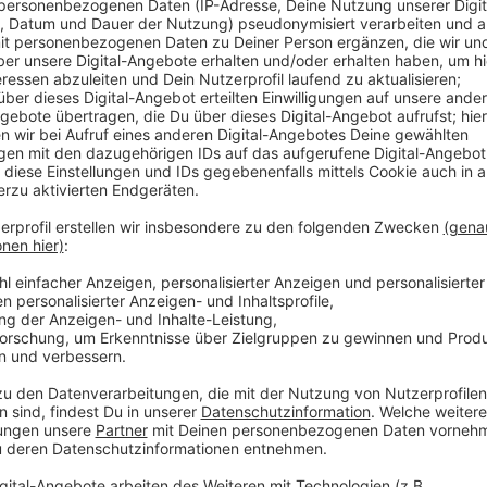
Anzeige
Insbesondere die Pflanzung von Laubbäumen würde
vor allem natürliche Dächer für Schatten bilden. Ein
abwechslungsreichen Aufenthalts- und Lernort bilde
allem Nachhaltigkeitsthemen näherbringen. Auch der
durch weniger versiegelte Flächen verbessern. Jetzt
befassen.
Anzeige
Weitere Meldungen aus Leverkusen
Anzeige
Leverkusener Fahrradhändler bleiben auf Rädern sitz
Nachholbedarf bei Barrierefreiheit in Leverkusen