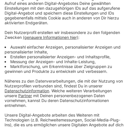
Auch Polizei Opfer von Hacker-Angriffen
Anzeige
Die Initiative kommt gut an, die erste von vier
Veranstaltungen war überbucht. Wie wichtig das
Thema ist zeigt, diese Zahl, die NRW Polizei werde je
Woche 16 Millionen mal durch Hacker angegriffen. Es
sei keine Frage, ob Unternehmen Opfer würden,
sondern nur wann und wie groß der Schaden sei.
Anzeige
Weitere Meldungen aus Leverkusen
Anzeige
US-Urteil gegen Bayer: Leverkusener Konzern will