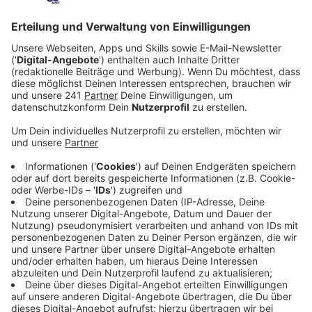
Veröffentlicht:
Dienstag, 25.03.2025 07:09
Anzeige
Laut Verfassungsschutz sind im letzten Jahr 81
Prozent der Unternehmen angegriffen worden,
weitere 10 Prozent mutmaßlich.
Jetzt gab es die
erste Veranstaltung zur Prävention im
Polizeipräsidium. Darum ging es in Vorträgen um
Fragen wie: Wie erkenne ich eine Phishing-Mail? Wie
schütze ich meine beruflichen und privaten Daten oder
wie nutzen Hacker die Schwachstellen im
Unternehmen aus?
Anzeige