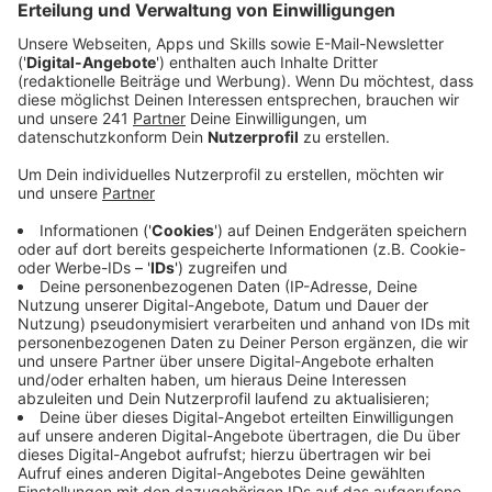
Anzeige
Leverkusen ist schon ziemlich digital, aber es gibt
noch Luft nach oben. Das sagt der Smart City Index,
das ist ein jährliches Ranking vom Digitalverband
Bitkom. Dort landet Leverkusen jetzt auf Platz 74 von
83. Positiv ist laut dem Ranking zum Beispiel der
Bereich „Energie und Umwelt“ oder auch die
Verwaltung. Nicht so gut fällt dafür die Mobilität oder
auch der Bereich IT und Kommunikation aus.
Anzeige
Fortschritte bei Notarztsystem
Anzeige