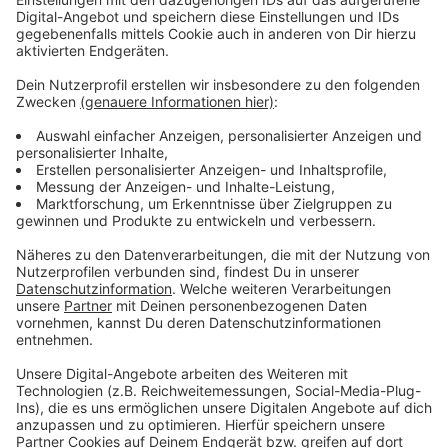
Auch die Stadt sieht da noch Nachholbedarf, weist
aber auf komplizierte Prozesse und einen hohen
Anspruch an die Datensicherheit hin. Außerdem: bei
dem aktuellen Ranking ist zum Beispiel das neue
Telenotarzt-System noch nicht erfasst. Dadurch
könnte sich Leverkusen dann im nächsten Ranking
verbessern.
Anzeige
Weitere Meldungen aus Leverkusen
Anzeige
Rattenbefall in Leverkusener Kita - aber keine
Schließung nötig