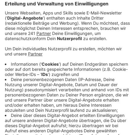
Anzeige
In Rheindorf hat es am Morgen des 18. Oktober 2024
Durchsuchungen in zwei Wohnungen gegeben. Die
Polizei hat drei Jugendliche im Alter zwischen 16 und
18 Jahren gesucht, die im Verdacht stehen, insgesamt
sechs Raubtaten am Fährhafen in Hitdorf begangen zu
haben. Dabei sollen sie im August und September
dieses Jahres Passanten angegriffen und Geld sowie
Smartphones geraubt haben.
Anzeige
Beweismaterial sichergestellt
Anzeige