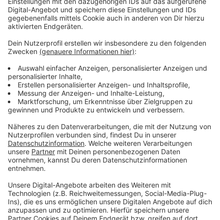
Die drei Jugendlichen wurden von den Beamten
angetroffen, außerdem hat die Polizei Beweismaterial
sichergestellt. Darunter befand sich unter anderem
auch ein Smartphone, das Anfang September geraubt
worden sein soll. Festnahmen hat es am Freitag keine
gegeben. Die Ermittlungen dauern an, so die Polizei.
Anzeige
Weitere Meldungen aus Leverkusen
Anzeige
Ermittlungen nach Razzia im Chempark Leverkusen
Veranstaltungstipps für das Wochenende in
Leverkusen