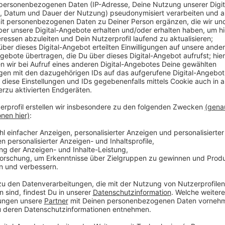
11,9 Millionen Euro hat die EVL erwirtschaftet, und da
positives Ergebnis, das vor allem den Mitarbeitern z
Thomas Eiermacher. Der Gewinn wird nun aufgeteilt. 
Leverkusen, die das Geld in den Sportpark investier
RheinEnergie, die zur Hälfte an der Energie- und Was
ist. Und die übrigen 1,9 Millionen Euro gehen in die R
gebrauchten, da man in den nächsten Jahren fleißig 
Stadtkonzern.
Anzeige
Weitere Meldungen aus Leverkusen
Anzeige
Bayer 04 Leverkusen feuert Trainer ten Hag