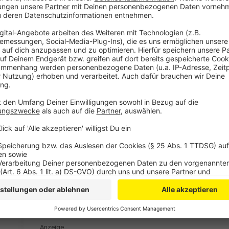
Von den acht Gesuchten haben sich mittlerweile zwei 
hat sie bislang mehr als 25 Tatverdächtige rund um das
auch einen Ordner bewusstlos geschlagen haben. Di
Verdächtigen geht weiter. Zu den Fotos kommt ihr ü
Anzeige
Weitere Meldungen aus Leverkusen
Anzeige
Haftstrafen für Messerattacke in Quettingen
Leverkusen: Nach Nobel-Brand muss „Substanz“ ent
Gespräch um Leverkusener Haushalt durch Serap Gü
Anzeige