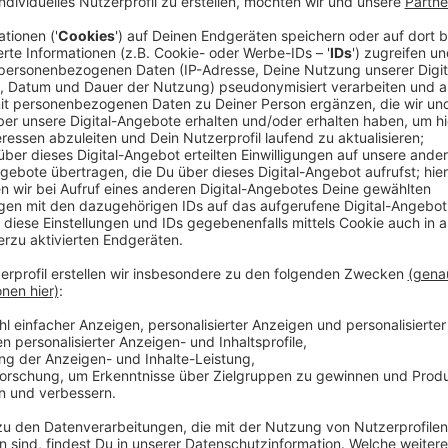
Anzeige
Ultras der Kölner Szene gerieten mit Polizei
Anzeige
Nach den Ausschreitungen beim letzten Derby zwisc
kommt die Polizei bei ihren Ermittlungen weiter vor
Spiel auf Polizeibeamte getroffen und hatten sie u
beworfen. Seit vergangener Woche suchen die Ermitt
Tatverdächtigen.
Anzeige
Zwei der Verdächtigen mittlerweile gestellt
Anzeige