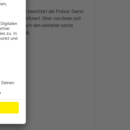
gestellt. So berichtet die Polizei. Damit
 Spiel identifiziert. Einer von ihnen soll
e Fahndung nach den weiteren sechs
ber diesen
Link
.
sorgt werden
ler abgesagt