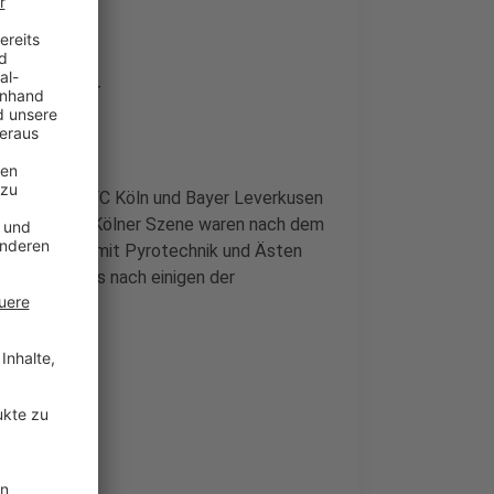
 aneinander
hen dem 1. FC Köln und Bayer Leverkusen
an. Ultras der Kölner Szene waren nach dem
nter anderem mit Pyrotechnik und Ästen
ler mit Fotos nach einigen der